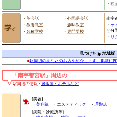
・映画
・
英会話
・
外国語会話
南宇
・
教養教室
・
趣味教室
・
ケ
と分
・
各種学校
・
専門学校
・
リ
見つけた!jp 地域版
●
駅周辺のあなたのお店を紹介します。掲載に
「南宇都宮駅」周辺の
駅周辺の情報
:
居酒屋・ホテルなど
[美容]
・
美容院
・
エステティック
・
理髪店
[病院・診療所等]