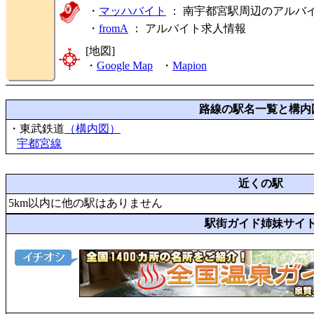
・
マッハバイト
： 南宇都宮駅周辺のアルバ
・
fromA
：
アルバイト求人情報
[地図]
・
Google Map
・
Mapion
路線の駅名一覧と構内
・東武鉄道
（構内図）
宇都宮線
近くの駅
5km以内に他の駅はありません
駅街ガイド姉妹サイ