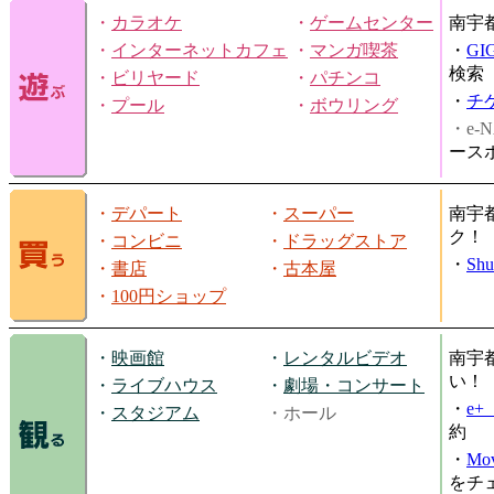
・
カラオケ
・
ゲームセンター
南宇
・
インターネットカフェ
・
マンガ喫茶
・
GI
検索
・
ビリヤード
・
パチンコ
・
チ
・
プール
・
ボウリング
・e-N
ース
・
デパート
・
スーパー
南宇
ク！
・
コンビニ
・
ドラッグストア
・
Shu
・
書店
・
古本屋
・
100円ショップ
・
映画館
・
レンタルビデオ
南宇
い！
・
ライブハウス
・
劇場・コンサート
・
e
・
スタジアム
・ホール
約
・
Mov
をチ