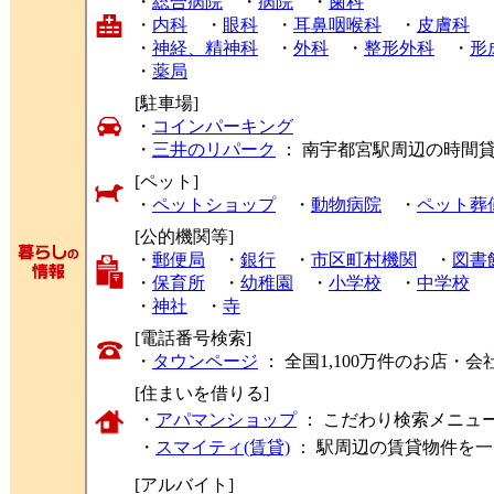
・
総合病院
・
病院
・
歯科
・
内科
・
眼科
・
耳鼻咽喉科
・
皮膚科
・
神経、精神科
・
外科
・
整形外科
・
形
・
薬局
[駐車場]
・
コインパーキング
・
三井のリパーク
： 南宇都宮駅周辺の時間
[ペット]
・
ペットショップ
・
動物病院
・
ペット葬
[公的機関等]
・
郵便局
・
銀行
・
市区町村機関
・
図書
・
保育所
・
幼稚園
・
小学校
・
中学校
・
神社
・
寺
[電話番号検索]
・
タウンページ
： 全国1,100万件のお店
[住まいを借りる]
・
アパマンショップ
： こだわり検索メニュ
・
スマイティ(賃貸)
： 駅周辺の賃貸物件を
[アルバイト]